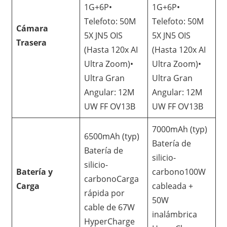
1G+6P•
1G+6P•
Telefoto: 50M
Telefoto: 50M
Cámara
5X JN5 OIS
5X JN5 OIS
Trasera
(Hasta 120x AI
(Hasta 120x AI
Ultra Zoom)•
Ultra Zoom)•
Ultra Gran
Ultra Gran
Angular: 12M
Angular: 12M
UW FF OV13B
UW FF OV13B
7000mAh (typ)
6500mAh (typ)
Batería de
Batería de
silicio-
silicio-
Batería y
carbono100W
carbonoCarga
Carga
cableada +
rápida por
50W
cable de 67W
inalámbrica
HyperCharge