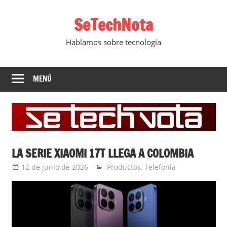
Saltar
SeTechNota
al
contenido
Hablamos sobre tecnología
MENÚ
LA SERIE XIAOMI 17T LLEGA A COLOMBIA
12 de junio de 2026
Ernesto Herrera
Productos
,
Telefonía