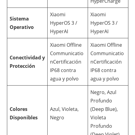
HyperCharge
Xiaomi
Xiaomi
Sistema
HyperOS 3 /
HyperOS 3 /
Operativo
HyperAI
HyperAI
Xiaomi Offline
Xiaomi Offline
Communicatio
Communicatio
Conectividad y
nCertificación
nCertificación
Protección
IP68 contra
IP68 contra
agua y polvo
agua y polvo
Negro, Azul
Profundo
Colores
Azul, Violeta,
(Deep Blue),
Disponibles
Negro
Violeta
Profundo
(Deep Violet)