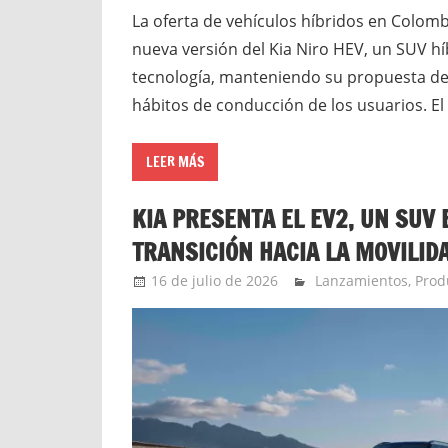
La oferta de vehículos híbridos en Colomb
nueva versión del Kia Niro HEV, un SUV h
tecnología, manteniendo su propuesta de 
hábitos de conducción de los usuarios. E
LEER MÁS
KIA PRESENTA EL EV2, UN SUV 
TRANSICIÓN HACIA LA MOVILID
16 de julio de 2026
Ernesto Herrera
Lanzamientos
,
Prod