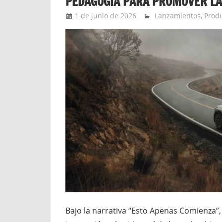
PEDAGOGÍA PARA PROMOVER LA
1 de junio de 2026
Ernesto Herrera
Lanzamientos
,
Prod
Bajo la narrativa “Esto Apenas Comienza”