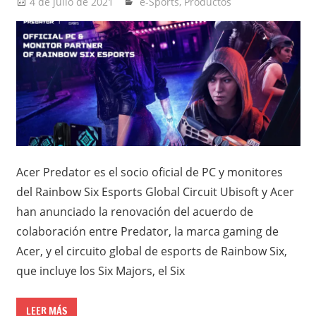
4 de julio de 2021
Ernesto Herrera
e-Sports
,
Productos
Acer Predator es el socio oficial de PC y monitores
del Rainbow Six Esports Global Circuit Ubisoft y Acer
han anunciado la renovación del acuerdo de
colaboración entre Predator, la marca gaming de
Acer, y el circuito global de esports de Rainbow Six,
que incluye los Six Majors, el Six
LEER MÁS