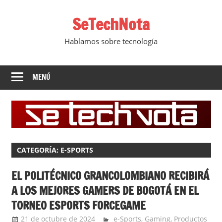
Saltar
SeTechNota
al
contenido
Hablamos sobre tecnología
MENÚ
CATEGORÍA:
E-SPORTS
EL POLITÉCNICO GRANCOLOMBIANO RECIBIRÁ
A LOS MEJORES GAMERS DE BOGOTÁ EN EL
TORNEO ESPORTS FORCEGAME
21 de octubre de 2024
Ernesto Herrera
e-Sports
,
Gaming
,
Productos