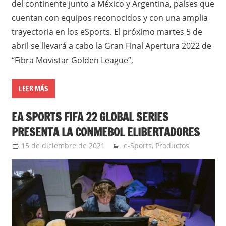
del continente junto a México y Argentina, países que
cuentan con equipos reconocidos y con una amplia
trayectoria en los eSports. El próximo martes 5 de
abril se llevará a cabo la Gran Final Apertura 2022 de
“Fibra Movistar Golden League”,
LEER MÁS
EA SPORTS FIFA 22 GLOBAL SERIES
PRESENTA LA CONMEBOL ELIBERTADORES
15 de diciembre de 2021
Ernesto Herrera
e-Sports
,
Productos