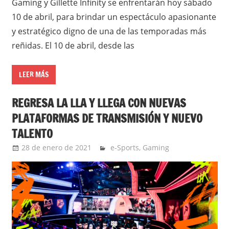
Gaming y Gillette Infinity se enfrentarán hoy sábado
10 de abril, para brindar un espectáculo apasionante
y estratégico digno de una de las temporadas más
reñidas. El 10 de abril, desde las
LEER MÁS
REGRESA LA LLA Y LLEGA CON NUEVAS
PLATAFORMAS DE TRANSMISIÓN Y NUEVO
TALENTO
28 de enero de 2021
Ernesto Herrera
e-Sports
,
Gaming