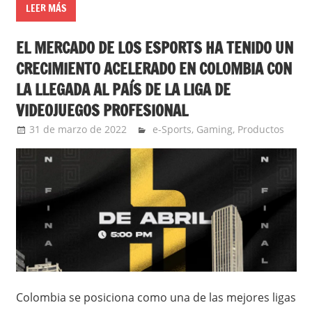
LEER MÁS
EL MERCADO DE LOS ESPORTS HA TENIDO UN
CRECIMIENTO ACELERADO EN COLOMBIA CON
LA LLEGADA AL PAÍS DE LA LIGA DE
VIDEOJUEGOS PROFESIONAL
31 de marzo de 2022
Ernesto Herrera
e-Sports
,
Gaming
,
Productos
Colombia se posiciona como una de las mejores ligas