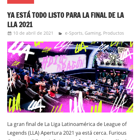
YA ESTÁ TODO LISTO PARA LA FINAL DE LA
LLA 2021
10 de abril de 2021
Ernesto Herrera
e-Sports
,
Gaming
,
Productos
La gran final de La Liga Latinoamérica de League of
Legends (LLA) Apertura 2021 ya está cerca. Furious