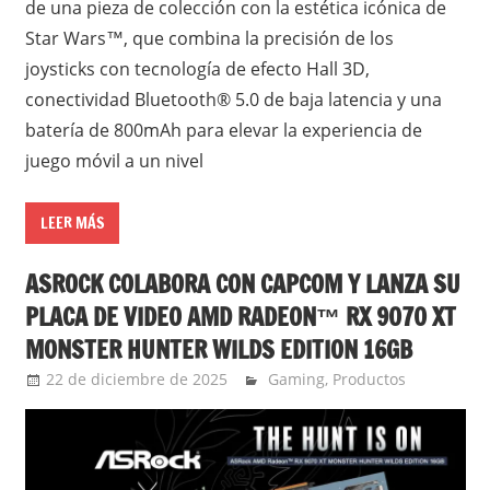
de una pieza de colección con la estética icónica de
Star Wars™, que combina la precisión de los
joysticks con tecnología de efecto Hall 3D,
conectividad Bluetooth® 5.0 de baja latencia y una
batería de 800mAh para elevar la experiencia de
juego móvil a un nivel
LEER MÁS
ASROCK COLABORA CON CAPCOM Y LANZA SU
PLACA DE VIDEO AMD RADEON™ RX 9070 XT
MONSTER HUNTER WILDS EDITION 16GB
22 de diciembre de 2025
Ernesto Herrera
Gaming
,
Productos