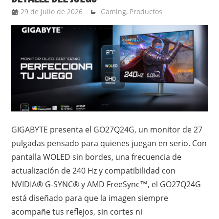
29 de julio de 2026
Ernesto Herrera
Gaming
,
Productos
GIGABYTE presenta el GO27Q24G, un monitor de 27
pulgadas pensado para quienes juegan en serio. Con
pantalla WOLED sin bordes, una frecuencia de
actualización de 240 Hz y compatibilidad con
NVIDIA® G-SYNC® y AMD FreeSync™, el GO27Q24G
está diseñado para que la imagen siempre
acompañe tus reflejos, sin cortes ni