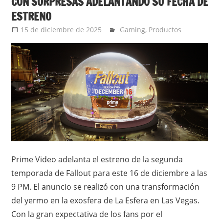
CON SORPRESAS ADELANTANDO SU FECHA DE
ESTRENO
15 de diciembre de 2025
Ernesto Herrera
Gaming
,
Productos
Prime Video adelanta el estreno de la segunda
temporada de Fallout para este 16 de diciembre a las
9 PM. El anuncio se realizó con una transformación
del yermo en la exosfera de La Esfera en Las Vegas.
Con la gran expectativa de los fans por el