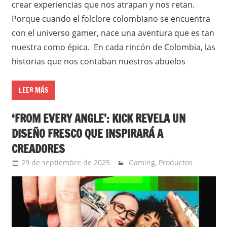
crear experiencias que nos atrapan y nos retan.
Porque cuando el folclore colombiano se encuentra
con el universo gamer, nace una aventura que es tan
nuestra como épica. En cada rincón de Colombia, las
historias que nos contaban nuestros abuelos
LEER MÁS
‘FROM EVERY ANGLE’: KICK REVELA UN
DISEÑO FRESCO QUE INSPIRARÁ A
CREADORES
29 de septiembre de 2025
Ernesto Herrera
Gaming
,
Productos