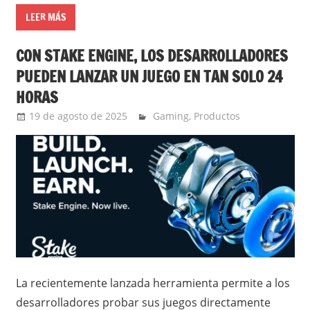
LEER MÁS
CON STAKE ENGINE, LOS DESARROLLADORES
PUEDEN LANZAR UN JUEGO EN TAN SOLO 24
HORAS
19 de agosto de 2025
Ernesto Herrera
Gaming
,
Productos
La recientemente lanzada herramienta permite a los
desarrolladores probar sus juegos directamente