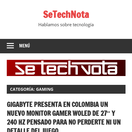
Saltar
SeTechNota
al
contenido
Hablamos sobre tecnología
MENÚ
CATEGORÍA:
GAMING
GIGABYTE PRESENTA EN COLOMBIA UN
NUEVO MONITOR GAMER WOLED DE 27″ Y
240 HZ PENSADO PARA NO PERDERTE NI UN
DETALLE DEL JUEGO