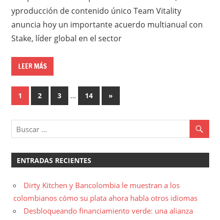
yproducción de contenido único Team Vitality
anuncia hoy un importante acuerdo multianual con
Stake, líder global en el sector
LEER MÁS
Paginación
…
Entradas
1
2
3
14
»
siguientes
de
entradas
ENTRADAS RECIENTES
Dirty Kitchen y Bancolombia le muestran a los
colombianos cómo su plata ahora habla otros idiomas
Desbloqueando financiamiento verde: una alianza