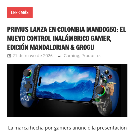
LEER MÁS
PRIMUS LANZA EN COLOMBIA MANDOG50: EL
NUEVO CONTROL INALÁMBRICO GAMER,
EDICIÓN MANDALORIAN & GROGU
21 de mayo de 2026
Ernesto Herrera
Gaming
,
Productos
La marca hecha por gamers anunció la presentación