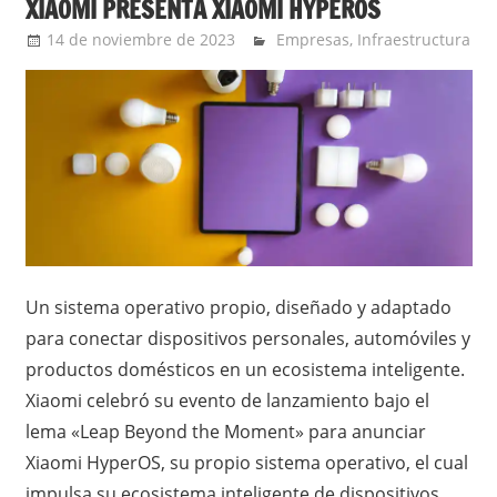
XIAOMI PRESENTA XIAOMI HYPEROS
14 de noviembre de 2023
Ernesto Herrera
Empresas
,
Infraestructura
Un sistema operativo propio, diseñado y adaptado
para conectar dispositivos personales, automóviles y
productos domésticos en un ecosistema inteligente.
Xiaomi celebró su evento de lanzamiento bajo el
lema «Leap Beyond the Moment» para anunciar
Xiaomi HyperOS, su propio sistema operativo, el cual
impulsa su ecosistema inteligente de dispositivos