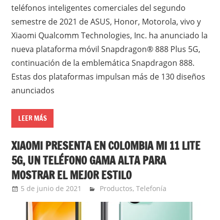
teléfonos inteligentes comerciales del segundo
semestre de 2021 de ASUS, Honor, Motorola, vivo y
Xiaomi Qualcomm Technologies, Inc. ha anunciado la
nueva plataforma móvil Snapdragon® 888 Plus 5G,
continuación de la emblemática Snapdragon 888.
Estas dos plataformas impulsan más de 130 diseños
anunciados
LEER MÁS
XIAOMI PRESENTA EN COLOMBIA MI 11 LITE
5G, UN TELÉFONO GAMA ALTA PARA
MOSTRAR EL MEJOR ESTILO
5 de junio de 2021
Ernesto Herrera
Productos
,
Telefonía