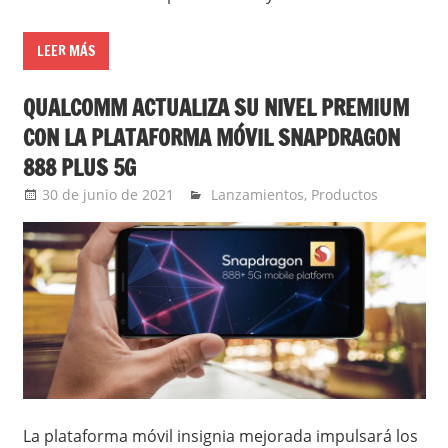
LEER MÁS
QUALCOMM ACTUALIZA SU NIVEL PREMIUM
CON LA PLATAFORMA MÓVIL SNAPDRAGON
888 PLUS 5G
30 de junio de 2021
Ernesto Herrera
Lanzamientos
,
Productos
La plataforma móvil insignia mejorada impulsará los