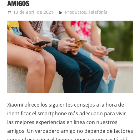
AMIGOS
13 de abril de 2021
Ernesto Herrera
Productos
,
Telefonía
Xiaomi ofrece los siguientes consejos a la hora de
identificar el smartphone más adecuado para vivir
las mejores experiencias en línea con nuestros
amigos. Un verdadero amigo no depende de factores
como el espacio y el tiempo, pues siempre está ahí