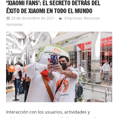
‘XIAOMI FANS’: EL SECRETO DETRÁS DEL
ÉXITO DE XIAOMI EN TODO EL MUNDO
29 de diciembre de 2021
Ernesto Herrera
Empresas
,
Recursos
Humanos
Interacción con los usuarios, actividades y