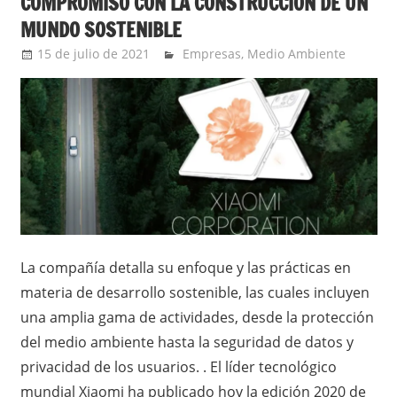
COMPROMISO CON LA CONSTRUCCIÓN DE UN
MUNDO SOSTENIBLE
15 de julio de 2021
Ernesto Herrera
Empresas
,
Medio Ambiente
La compañía detalla su enfoque y las prácticas en
materia de desarrollo sostenible, las cuales incluyen
una amplia gama de actividades, desde la protección
del medio ambiente hasta la seguridad de datos y
privacidad de los usuarios. . El líder tecnológico
mundial Xiaomi ha publicado hoy la edición 2020 de