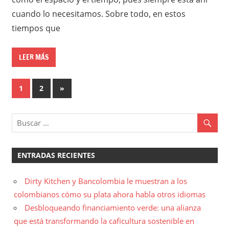
cuando lo necesitamos. Sobre todo, en estos
tiempos que
LEER MÁS
Paginación
Entradas
1
2
»
siguientes
de
entradas
ENTRADAS RECIENTES
Dirty Kitchen y Bancolombia le muestran a los
colombianos cómo su plata ahora habla otros idiomas
Desbloqueando financiamiento verde: una alianza
que está transformando la caficultura sostenible en