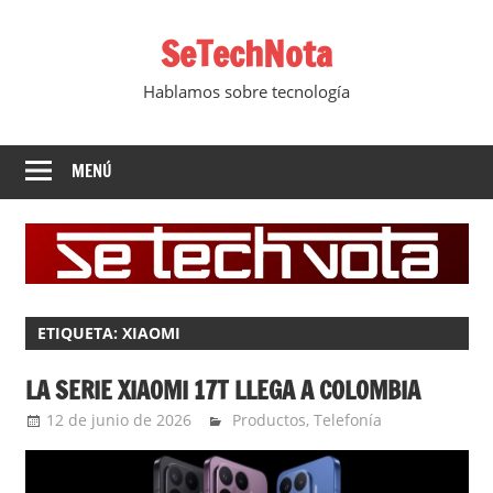
Saltar
SeTechNota
al
contenido
Hablamos sobre tecnología
MENÚ
ETIQUETA:
XIAOMI
LA SERIE XIAOMI 17T LLEGA A COLOMBIA
12 de junio de 2026
Ernesto Herrera
Productos
,
Telefonía