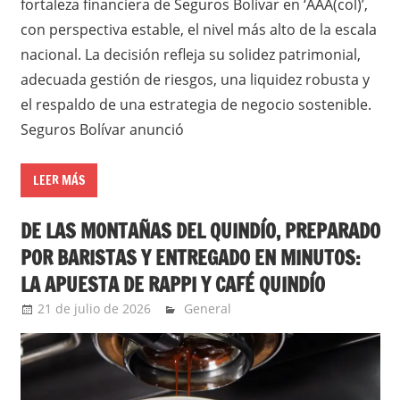
fortaleza financiera de Seguros Bolívar en ‘AAA(col)’,
con perspectiva estable, el nivel más alto de la escala
nacional. La decisión refleja su solidez patrimonial,
adecuada gestión de riesgos, una liquidez robusta y
el respaldo de una estrategia de negocio sostenible.
Seguros Bolívar anunció
LEER MÁS
DE LAS MONTAÑAS DEL QUINDÍO, PREPARADO
POR BARISTAS Y ENTREGADO EN MINUTOS:
LA APUESTA DE RAPPI Y CAFÉ QUINDÍO
21 de julio de 2026
Ernesto Herrera
General