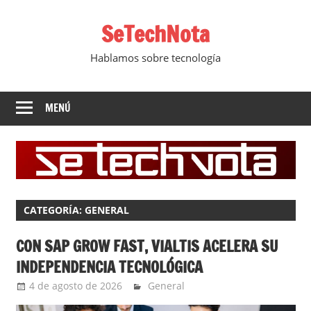
Saltar
SeTechNota
al
contenido
Hablamos sobre tecnología
MENÚ
CATEGORÍA:
GENERAL
CON SAP GROW FAST, VIALTIS ACELERA SU
INDEPENDENCIA TECNOLÓGICA
4 de agosto de 2026
YesidAguilar
General