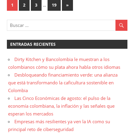
Paginación
…
Entradas
1
2
3
19
»
siguientes
de
entradas
ENTRADAS RECIENTES
Dirty Kitchen y Bancolombia le muestran a los
colombianos cómo su plata ahora habla otros idiomas
Desbloqueando financiamiento verde: una alianza
que está transformando la caficultura sostenible en
Colombia
Las Cinco Económicas de agosto: el pulso de la
economía colombiana, la inflación y las señales que
esperan los mercados
Empresas más resilientes ya ven la IA como su
principal reto de ciberseguridad