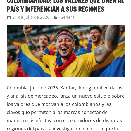
COLOMBIANIDAD: LOS VALORES QUE UNEN AL
PAÍS Y DIFERENCIAN A SUS REGIONES
21 de julio de 2026
Ernesto Herrera
General
Colombia, julio de 2026. Kantar, líder global en datos
y análisis de mercadeo, lanza un nuevo estudio sobre
los valores que motivan a los colombianos y las
claves que permiten a las marcas conectar de
manera más efectiva con consumidores de distintas
regiones del país. La investigación encontró que la