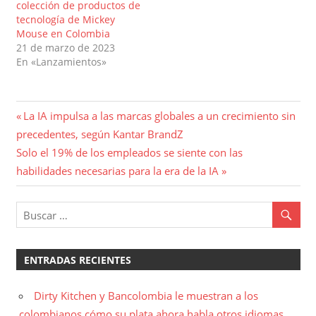
colección de productos de
tecnología de Mickey
Mouse en Colombia
21 de marzo de 2023
En «Lanzamientos»
Navegación
Entrada
La IA impulsa a las marcas globales a un crecimiento sin
anterior:
precedentes, según Kantar BrandZ
de
Entrada
Solo el 19% de los empleados se siente con las
entradas
siguiente:
habilidades necesarias para la era de la IA
ENTRADAS RECIENTES
Dirty Kitchen y Bancolombia le muestran a los
colombianos cómo su plata ahora habla otros idiomas