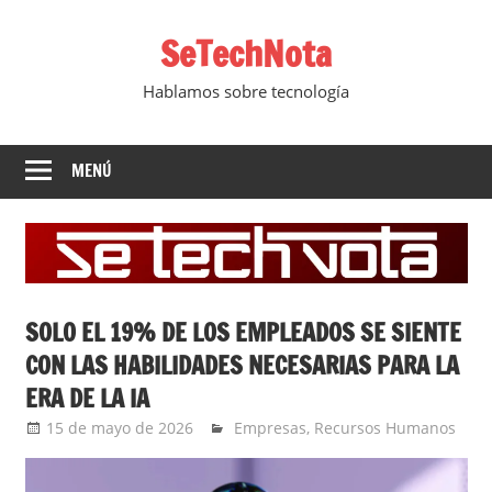
Saltar
SeTechNota
al
contenido
Hablamos sobre tecnología
MENÚ
SOLO EL 19% DE LOS EMPLEADOS SE SIENTE
CON LAS HABILIDADES NECESARIAS PARA LA
ERA DE LA IA
15 de mayo de 2026
Ernesto Herrera
Empresas
,
Recursos Humanos