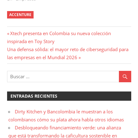
ACCENTURE
Navegación
Entrada
Xtech presenta en Colombia su nueva colección
anterior:
inspirada en Toy Story
de
Entrada
Una defensa sólida: el mayor reto de ciberseguridad para
entradas
siguiente:
las empresas en el Mundial 2026
ENTRADAS RECIENTES
Dirty Kitchen y Bancolombia le muestran a los
colombianos cómo su plata ahora habla otros idiomas
Desbloqueando financiamiento verde: una alianza
que está transformando la caficultura sostenible en