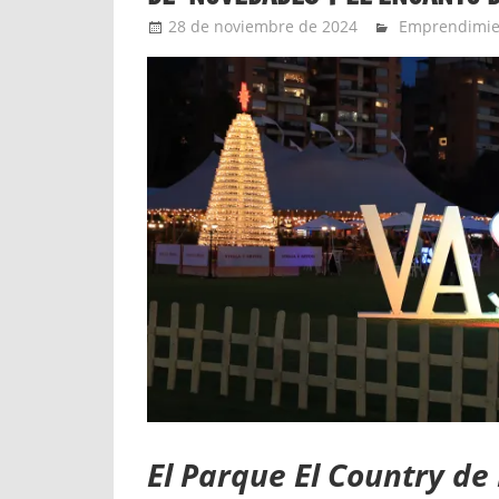
28 de noviembre de 2024
Ernesto Herr
Emprendimie
El Parque El Country de