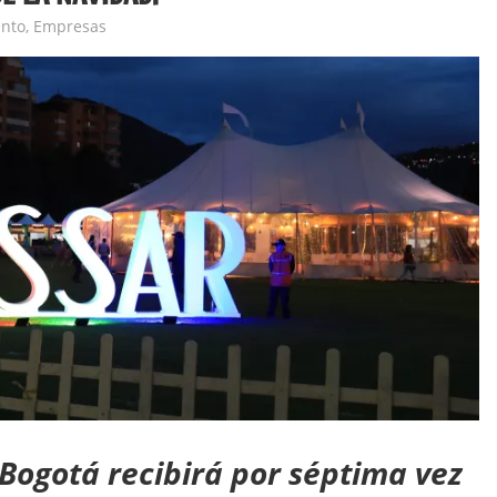
era
nto
,
Empresas
 Bogotá recibirá por séptima vez