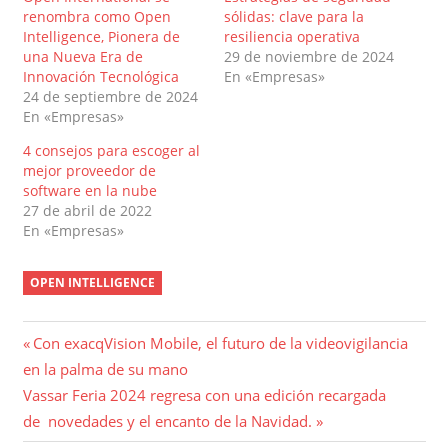
renombra como Open
sólidas: clave para la
Intelligence, Pionera de
resiliencia operativa
una Nueva Era de
29 de noviembre de 2024
Innovación Tecnológica
En «Empresas»
24 de septiembre de 2024
En «Empresas»
4 consejos para escoger al
mejor proveedor de
software en la nube
27 de abril de 2022
En «Empresas»
OPEN INTELLIGENCE
Navegación
Entrada
Con exacqVision Mobile, el futuro de la videovigilancia
anterior:
en la palma de su mano
de
Entrada
Vassar Feria 2024 regresa con una edición recargada
entradas
siguiente:
de novedades y el encanto de la Navidad.