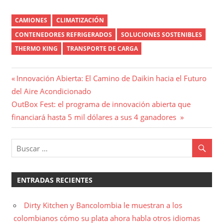
CAMIONES
CLIMATIZACIÓN
CONTENEDORES REFRIGERADOS
SOLUCIONES SOSTENIBLES
THERMO KING
TRANSPORTE DE CARGA
Navegación
Entrada
Innovación Abierta: El Camino de Daikin hacia el Futuro
anterior:
del Aire Acondicionado
de
Entrada
OutBox Fest: el programa de innovación abierta que
entradas
siguiente:
financiará hasta 5 mil dólares a sus 4 ganadores
ENTRADAS RECIENTES
Dirty Kitchen y Bancolombia le muestran a los
colombianos cómo su plata ahora habla otros idiomas