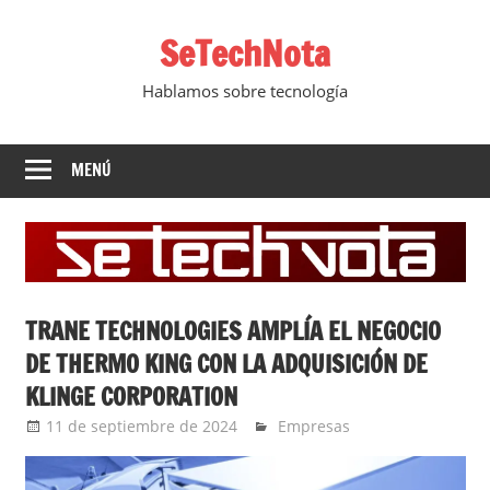
Saltar
SeTechNota
al
contenido
Hablamos sobre tecnología
MENÚ
TRANE TECHNOLOGIES AMPLÍA EL NEGOCIO
DE THERMO KING CON LA ADQUISICIÓN DE
KLINGE CORPORATION
11 de septiembre de 2024
YesidAguilar
Empresas