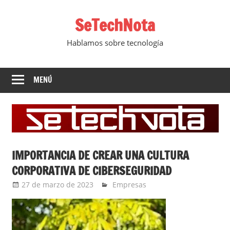
Saltar
SeTechNota
al
contenido
Hablamos sobre tecnología
MENÚ
IMPORTANCIA DE CREAR UNA CULTURA
CORPORATIVA DE CIBERSEGURIDAD
27 de marzo de 2023
YesidAguilar
Empresas