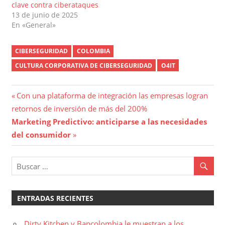
clave contra ciberataques
13 de junio de 2025
En «General»
CIBERSEGURIDAD
COLOMBIA
CULTURA CORPORATIVA DE CIBERSEGURIDAD
O4IT
Navegación
Entrada
Con una plataforma de integración las empresas logran
anterior:
retornos de inversión de más del 200%
de
Entrada
Marketing Predictivo: anticiparse a las necesidades
entradas
siguiente:
del consumidor
ENTRADAS RECIENTES
Dirty Kitchen y Bancolombia le muestran a los