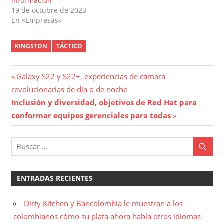
información
19 de octubre de 2023
En «Empresas»
KINGSTON
TÁCTICO
Navegación
Entrada
Galaxy S22 y S22+, experiencias de cámara
anterior:
revolucionarias de día o de noche
de
Entrada
Inclusión y diversidad, objetivos de Red Hat para
entradas
siguiente:
conformar equipos gerenciales
para todas
ENTRADAS RECIENTES
Dirty Kitchen y Bancolombia le muestran a los
colombianos cómo su plata ahora habla otros idiomas