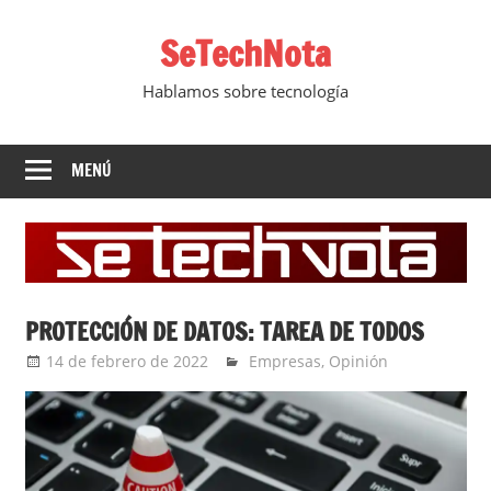
Saltar
SeTechNota
al
contenido
Hablamos sobre tecnología
MENÚ
PROTECCIÓN DE DATOS: TAREA DE TODOS
14 de febrero de 2022
Ernesto Herrera
Empresas
,
Opinión