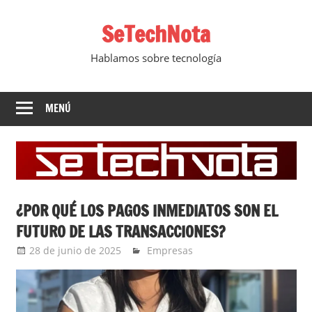
Saltar
SeTechNota
al
contenido
Hablamos sobre tecnología
MENÚ
¿POR QUÉ LOS PAGOS INMEDIATOS SON EL
FUTURO DE LAS TRANSACCIONES?
28 de junio de 2025
YesidAguilar
Empresas