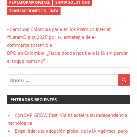
PLATAFORMA DIGITAL
SUMIA SOLUTIONS
TRANSACCIONES EN LÍNEA
Navegación
Entrada
Samsung Colombia gana en los Premios Interlat
anterior:
#LatamDigital2025 por su estrategia de e-
de
commerce sostenible
entradas
Entrada
BPO en Colombia: ¿Hacia dónde nos lleva la IA sin perder
siguiente:
el toque humano?
ENTRADAS RECIENTES
Con SAP GROW Fast, Vialtis acelera su independencia
tecnológica
Brasil lidera la adopción global de la IA Agéntica, pero