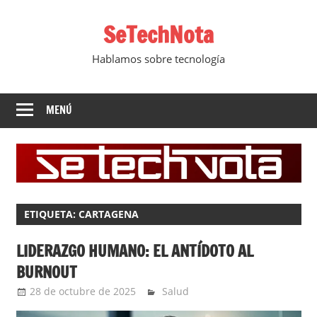
Saltar
SeTechNota
al
contenido
Hablamos sobre tecnología
MENÚ
ETIQUETA:
CARTAGENA
LIDERAZGO HUMANO: EL ANTÍDOTO AL
BURNOUT
28 de octubre de 2025
YesidAguilar
Salud