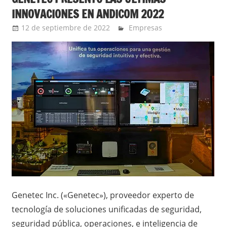
INNOVACIONES EN ANDICOM 2022
12 de septiembre de 2022
YesidAguilar
Empresas
Genetec Inc. («Genetec»), proveedor experto de
tecnología de soluciones unificadas de seguridad,
seguridad pública, operaciones, e inteligencia de