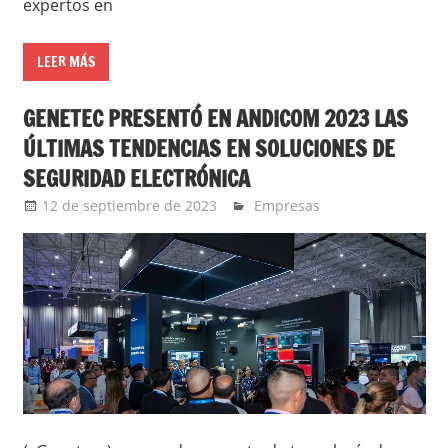
expertos en
LEER MÁS
GENETEC PRESENTÓ EN ANDICOM 2023 LAS
ÚLTIMAS TENDENCIAS EN SOLUCIONES DE
SEGURIDAD ELECTRÓNICA
12 de septiembre de 2023
YesidAguilar
Empresas