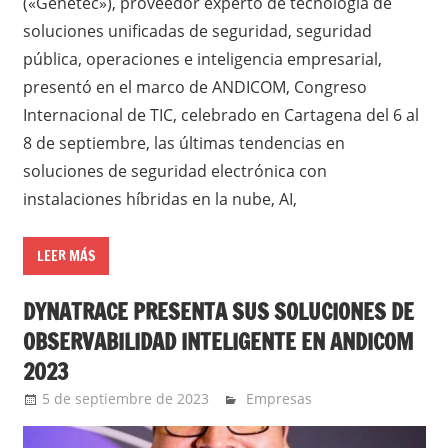
(«Genetec»), proveedor experto de tecnología de
soluciones unificadas de seguridad, seguridad
pública, operaciones e inteligencia empresarial,
presentó en el marco de ANDICOM, Congreso
Internacional de TIC, celebrado en Cartagena del 6 al
8 de septiembre, las últimas tendencias en
soluciones de seguridad electrónica con
instalaciones híbridas en la nube, AI,
LEER MÁS
DYNATRACE PRESENTA SUS SOLUCIONES DE
OBSERVABILIDAD INTELIGENTE EN ANDICOM
2023
5 de septiembre de 2023
YesidAguilar
Empresas