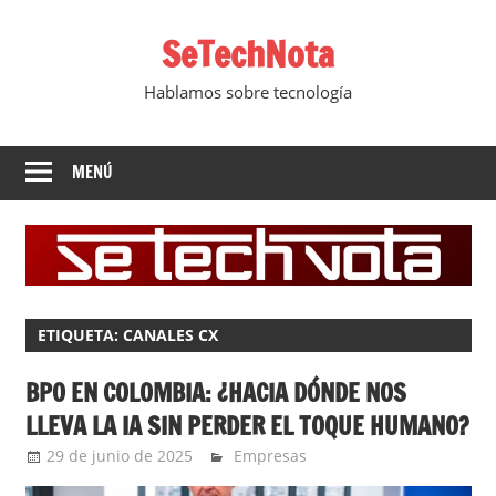
Saltar
SeTechNota
al
contenido
Hablamos sobre tecnología
MENÚ
ETIQUETA:
CANALES CX
BPO EN COLOMBIA: ¿HACIA DÓNDE NOS
LLEVA LA IA SIN PERDER EL TOQUE HUMANO?
29 de junio de 2025
YesidAguilar
Empresas