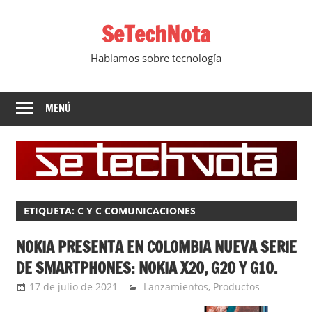
Saltar
SeTechNota
al
contenido
Hablamos sobre tecnología
MENÚ
ETIQUETA:
C Y C COMUNICACIONES
NOKIA PRESENTA EN COLOMBIA NUEVA SERIE
DE SMARTPHONES: NOKIA X20, G20 Y G10.
17 de julio de 2021
Ernesto Herrera
Lanzamientos
,
Productos