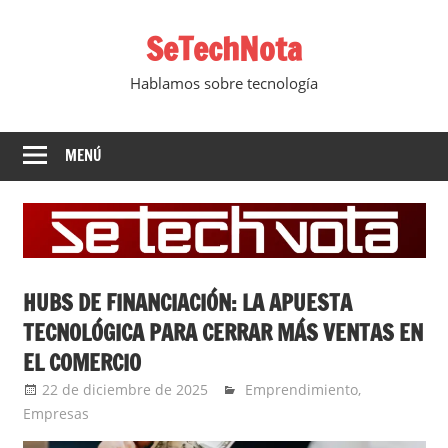
Saltar
SeTechNota
al
contenido
Hablamos sobre tecnología
MENÚ
HUBS DE FINANCIACIÓN: LA APUESTA
TECNOLÓGICA PARA CERRAR MÁS VENTAS EN
EL COMERCIO
22 de diciembre de 2025
Ernesto Herrera
Emprendimiento
,
Empresas