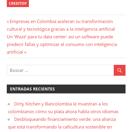
CREDITOP
Navegación
Entrada
Empresas en Colombia aceleran su transformación
anterior:
cultural y tecnológica gracias a la inteligencia artificial
de
Entrada
Un ‘Waze’ para tu data center: así un software puede
entradas
siguiente:
predecir fallas y optimizar el consumo con inteligencia
artificial
ENTRADAS RECIENTES
Dirty Kitchen y Bancolombia le muestran a los
colombianos cómo su plata ahora habla otros idiomas
Desbloqueando financiamiento verde: una alianza
que está transformando la caficultura sostenible en