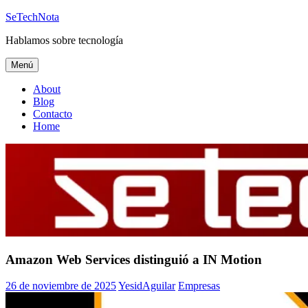
Saltar
SeTechNota
al
Hablamos sobre tecnología
contenido
Menú
About
Blog
Contacto
Home
Amazon Web Services distinguió a IN Motion
26 de noviembre de 2025
YesidAguilar
Empresas