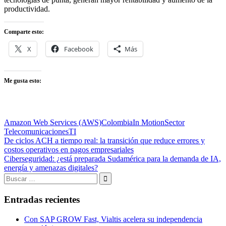
productividad.
Comparte esto:
X
Facebook
Más
Me gusta esto:
Amazon Web Services (AWS)
Colombia
In Motion
Sector
Telecomunicaciones
TI
Navegación
Entrada
De ciclos ACH a tiempo real: la transición que reduce errores y
anterior:
costos operativos en pagos empresariales
de
Entrada
Ciberseguridad: ¿está preparada Sudamérica para la demanda de IA,
entradas
siguiente:
energía y amenazas digitales?
Buscar:
Buscar
Entradas recientes
Con SAP GROW Fast, Vialtis acelera su independencia