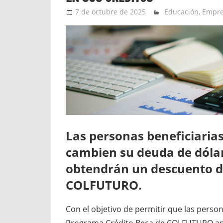
7 de octubre de 2025
Ernesto Herrera
Educación
,
Empre
Las personas beneficiaria
cambien su deuda de dólar
obtendrán un descuento d
COLFUTURO.
Con el objetivo de permitir que las perso
Programa Crédito Beca de COLFUTURO apro