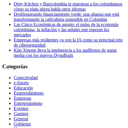
Dirty Kitchen y Bancolombia le muestran a los colombianos
cómo su plata ahora habla otros idiomas
Desbloqueando financiamiento verde: una alianza que está
transformando la caficultura sostenible en Colombia
Las Cinco Económicas de agosto: el pulso de la economía
colombiana, la inflación y las señales que esperan los
mercados
Empresas más resilientes ya ven la IA como su principal reto
de ciberseguridad
Klip Xtreme lleva la inteligencia a los audífonos de gama
media con los nuevos DynaBuds
Categorías
Conectividad
e-Sports
Educación
Emprendimiento
Empresas
Entretenimiento
Eventos
Gaming
General
Gobierno