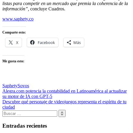
listas para competir en un mercado que premia la coherencia de la
información”,
concluye Cuadros.
www.saphety.co
Comparte esto:
X
Facebook
Más
Me gusta esto:
Saphety
Sovos
Navegación
Entrada
Alegra.com potencia la contabilidad en Latinoamérica al actualizar
anterior:
su motor de IA con GPT-5
de
Entrada
Descubre qué personaje de videojuegos representa el espíritu de tu
entradas
siguiente:
ciudad
Buscar:
Buscar
Entradas recientes