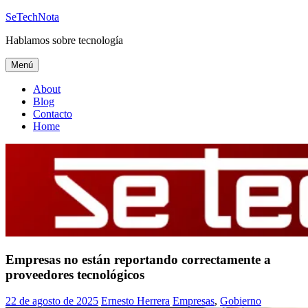
Saltar
SeTechNota
al
Hablamos sobre tecnología
contenido
Menú
About
Blog
Contacto
Home
Empresas no están reportando correctamente a
proveedores tecnológicos
22 de agosto de 2025
Ernesto Herrera
Empresas
,
Gobierno