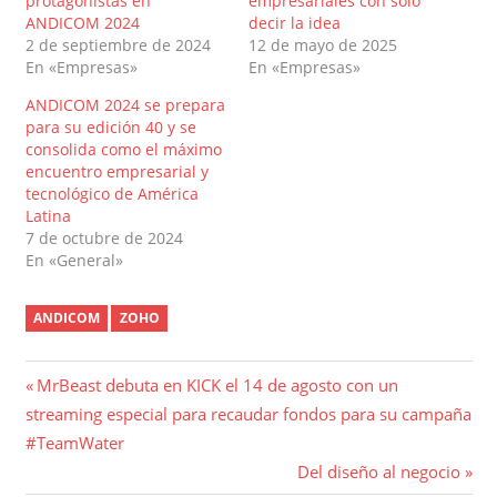
protagonistas en
empresariales con solo
ANDICOM 2024
decir la idea
2 de septiembre de 2024
12 de mayo de 2025
En «Empresas»
En «Empresas»
ANDICOM 2024 se prepara
para su edición 40 y se
consolida como el máximo
encuentro empresarial y
tecnológico de América
Latina
7 de octubre de 2024
En «General»
ANDICOM
ZOHO
Navegación
Entrada
MrBeast debuta en KICK el 14 de agosto con un
anterior:
streaming especial para recaudar fondos para su campaña
de
#TeamWater
entradas
Entrada
Del diseño al negocio