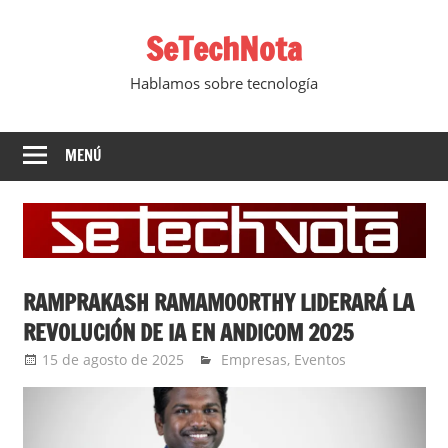
Saltar
SeTechNota
al
contenido
Hablamos sobre tecnología
MENÚ
RAMPRAKASH RAMAMOORTHY LIDERARÁ LA
REVOLUCIÓN DE IA EN ANDICOM 2025
15 de agosto de 2025
Ernesto Herrera
Empresas
,
Eventos