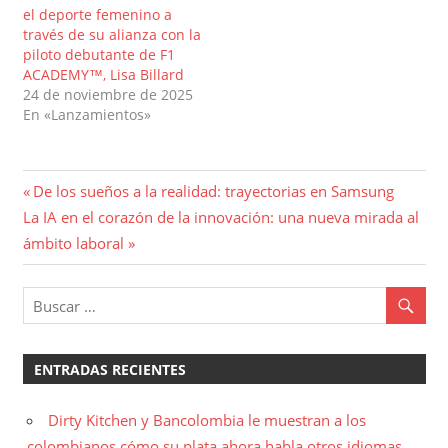
el deporte femenino a
través de su alianza con la
piloto debutante de F1
ACADEMY™, Lisa Billard
24 de noviembre de 2025
En «Lanzamientos»
Navegación
Entrada
De los sueños a la realidad: trayectorias en Samsung
Entrada
anterior:
La IA en el corazón de la innovación: una nueva mirada al
de
siguiente:
ámbito laboral
entradas
ENTRADAS RECIENTES
Dirty Kitchen y Bancolombia le muestran a los
colombianos cómo su plata ahora habla otros idiomas