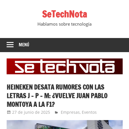
Saltar
SeTechNota
al
contenido
Hablamos sobre tecnología
MENÚ
HEINEKEN DESATA RUMORES CON LAS
LETRAS J – P – M: ¿VUELVE JUAN PABLO
MONTOYA A LA F1?
27 de junio de 2025
Ernesto Herrera
Empresas
,
Eventos