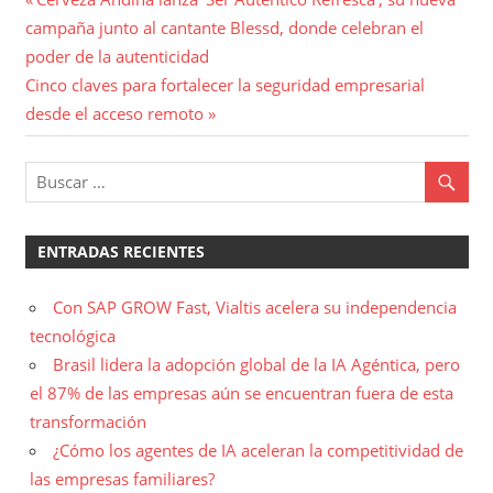
Navegación
anterior:
campaña junto al cantante Blessd, donde celebran el
de
poder de la autenticidad
entradas
Entrada
Cinco claves para fortalecer la seguridad empresarial
siguiente:
desde el acceso remoto
ENTRADAS RECIENTES
Con SAP GROW Fast, Vialtis acelera su independencia
tecnológica
Brasil lidera la adopción global de la IA Agéntica, pero
el 87% de las empresas aún se encuentran fuera de esta
transformación
¿Cómo los agentes de IA aceleran la competitividad de
las empresas familiares?