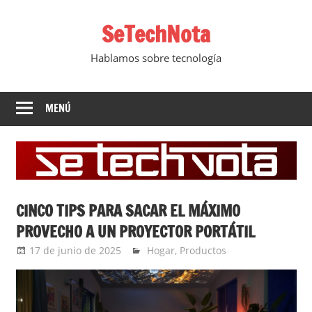
Saltar
SeTechNota
al
contenido
Hablamos sobre tecnología
MENÚ
CINCO TIPS PARA SACAR EL MÁXIMO
PROVECHO A UN PROYECTOR PORTÁTIL
17 de junio de 2025
Ernesto Herrera
Hogar
,
Productos