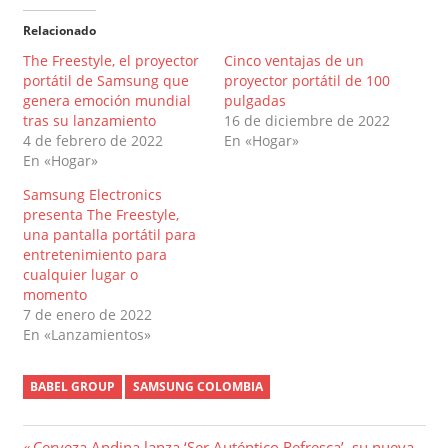
Relacionado
The Freestyle, el proyector
Cinco ventajas de un
portátil de Samsung que
proyector portátil de 100
genera emoción mundial
pulgadas
tras su lanzamiento
16 de diciembre de 2022
4 de febrero de 2022
En «Hogar»
En «Hogar»
Samsung Electronics
presenta The Freestyle,
una pantalla portátil para
entretenimiento para
cualquier lugar o
momento
7 de enero de 2022
En «Lanzamientos»
BABEL GROUP
SAMSUNG COLOMBIA
Entrada
Cerveza Andina lanza ‘Ser Auténtico Refresca’, su nueva