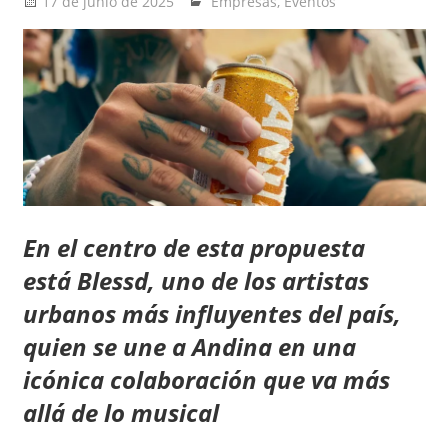
17 de junio de 2025
Ernesto Herrera
Empresas
,
Eventos
En el centro de esta propuesta
está
Blessd
, uno de los artistas
urbanos más influyentes del país,
quien se une a Andina en una
icónica colaboración que va más
allá de lo musical