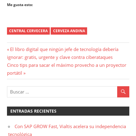
Me gusta esto:
CENTRAL CERVECERA
CERVEZA ANDINA
Navegación
Entrada
El libro digital que ningún jefe de tecnología debería
anterior:
ignorar: gratis, urgente y clave contra ciberataques
de
Entrada
Cinco tips para sacar el máximo provecho a un proyector
entradas
siguiente:
portátil
ENTRADAS RECIENTES
Con SAP GROW Fast, Vialtis acelera su independencia
tecnológica