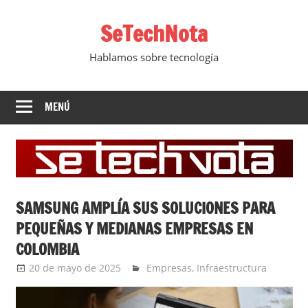
Saltar
SeTechNota
al
contenido
Hablamos sobre tecnología
MENÚ
SAMSUNG AMPLÍA SUS SOLUCIONES PARA
PEQUEÑAS Y MEDIANAS EMPRESAS EN
COLOMBIA
20 de mayo de 2025
Ernesto Herrera
Empresas
,
Infraestructura