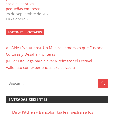
sociales para las
pequeñas empresas
28 de septiembre de 2025
En «General»
FORTINET
OCTAPUS
Navegación
Entrada
LIANA (Evolutions): Un Musical Inmersivo que Fusiona
anterior:
Culturas y Desafía Fronteras
de
Entrada
¡Miller Lite llega para elevar y refrescar el Festival
entradas
siguiente:
Vallenato con experiencias exclusivas!
ENTRADAS RECIENTES
Dirty Kitchen y Bancolombia le muestran a los