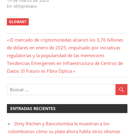
19 de marzo de 2025
En «Empresas»
GLOBANT
Navegación
Entrada
El mercado de criptomonedas alcanzó los 3,76 billones
anterior:
de dólares en enero de 2025, impulsado por iniciativas
de
regulatorias y la popularidad de las memecoins
entradas
Entrada
Tendencias Emergentes en Infraestructura de Centros de
siguiente:
Datos: El Futuro es Fibra Óptica
ENTRADAS RECIENTES
Dirty Kitchen y Bancolombia le muestran a los
colombianos cómo su plata ahora habla otros idiomas