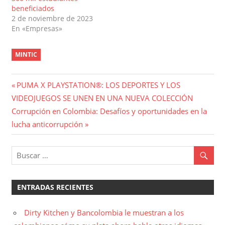
beneficiados
2 de noviembre de 2023
En «Empresas»
MINTIC
Navegación
Entrada
PUMA X PLAYSTATION®: LOS DEPORTES Y LOS
anterior:
VIDEOJUEGOS SE UNEN EN UNA NUEVA COLECCIÓN
de
Entrada
Corrupción en Colombia: Desafíos y oportunidades en la
entradas
siguiente:
lucha anticorrupción
ENTRADAS RECIENTES
Dirty Kitchen y Bancolombia le muestran a los