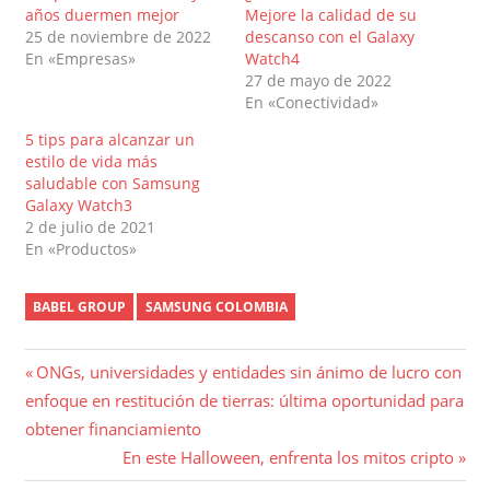
años duermen mejor
Mejore la calidad de su
25 de noviembre de 2022
descanso con el Galaxy
En «Empresas»
Watch4
27 de mayo de 2022
En «Conectividad»
5 tips para alcanzar un
estilo de vida más
saludable con Samsung
Galaxy Watch3
2 de julio de 2021
En «Productos»
BABEL GROUP
SAMSUNG COLOMBIA
Navegación
Entrada
ONGs, universidades y entidades sin ánimo de lucro con
anterior:
enfoque en restitución de tierras: última oportunidad para
de
obtener financiamiento
entradas
Entrada
En este Halloween, enfrenta los mitos cripto
siguiente: