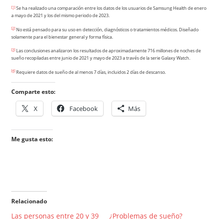
[1]
Se ha realizado una comparación entre los datos de los usuarios de Samsung Health de enero
a mayo de 2021 y los del mismo periodo de 2023.
[2]
No está pensado para su uso en detección, diagnósticos o tratamientos médicos. Diseñado
solamente para el bienestar general y forma física.
[3]
Las conclusiones analizaron los resultados de aproximadamente 716 millones de noches de
sueño recopiladas entre junio de 2021 y mayo de 2023 a través de la serie Galaxy Watch.
[4]
Requiere datos de sueño de al menos 7 días, incluidos 2 días de descanso.
Comparte esto:
X
Facebook
Más
Me gusta esto:
Relacionado
Las personas entre 20 y 39
¿Problemas de sueño?