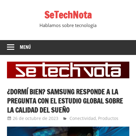
Saltar
SeTechNota
al
contenido
Hablamos sobre tecnología
MENÚ
¿DORMÍ BIEN? SAMSUNG RESPONDE A LA
PREGUNTA CON EL ESTUDIO GLOBAL SOBRE
LA CALIDAD DEL SUEÑO
26 de octubre de 2023
Ernesto Herrera
Conectividad
,
Productos