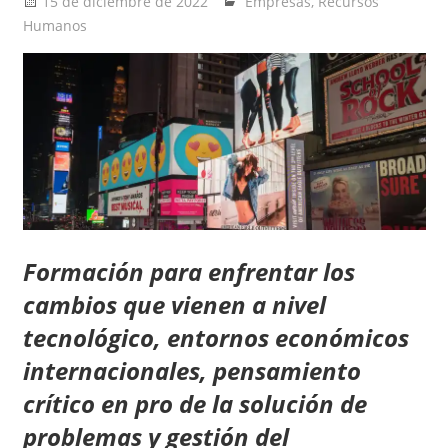
15 de diciembre de 2022
Ernesto Herrera
Empresas
,
Recursos
Humanos
Formación para enfrentar los
cambios que vienen a nivel
tecnológico, entornos económicos
internacionales, pensamiento
crítico en pro de la solución de
problemas y gestión del