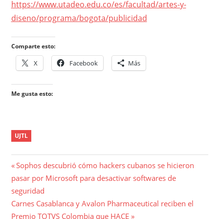
https://www.utadeo.edu.co/es/facultad/artes-y-
diseno/programa/bogota/publicidad
Comparte esto:
X
Facebook
Más
Me gusta esto:
UJTL
Navegación
Entrada
Sophos descubrió cómo hackers cubanos se hicieron
anterior:
pasar por Microsoft para desactivar softwares de
de
seguridad
entradas
Entrada
Carnes Casablanca y Avalon Pharmaceutical reciben el
siguiente:
Premio TOTVS Colombia que HACE