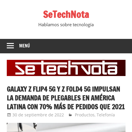
Saltar
SeTechNota
al
contenido
Hablamos sobre tecnología
MENÚ
GALAXY Z FLIP4 5G Y Z FOLD4 5G IMPULSAN
LA DEMANDA DE PLEGABLES EN AMÉRICA
LATINA CON 70% MÁS DE PEDIDOS QUE 2021
30 de septiembre de 2022
Ernesto Herrera
Productos
,
Telefonía