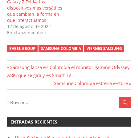
Galaxy Z Fold4: los
dispositivos más versátiles
que cambian la forma en
que interactuamos
12 de agosto de 2022
En «Lanzamientos»
BABEL GROUP
SAMSUNG COLOMBIA
VIERNES SAMSUNG
Navegación
Entrada
Samsung lanza en Colombia el monitor gaming Odyssey
anterior:
ARK, que se gira y es Smart TV
de
Entrada
Samsung Colombia estrena e-store
entradas
siguiente:
ENTRADAS RECIENTES
Dirty Kitchen y Bancolombia le muestran a los