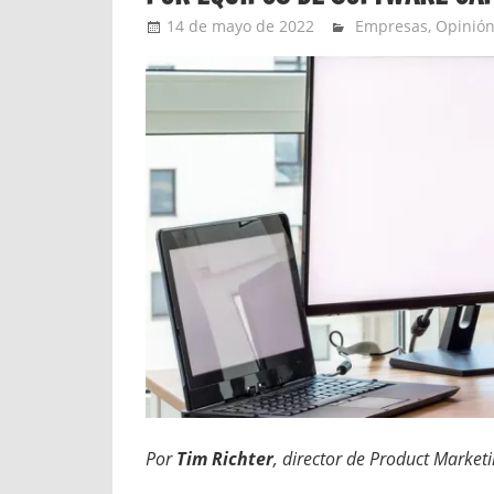
14 de mayo de 2022
Ernesto Herrera
Empresas
,
Opinió
Por
Tim Richter
, director de Product Marketi