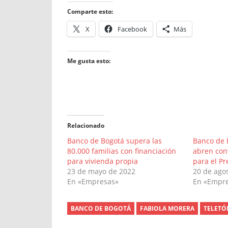
Comparte esto:
X
Facebook
Más
Me gusta esto:
Relacionado
Banco de Bogotá supera las
Banco de 
80.000 familias con financiación
abren con
para vivienda propia
para el P
23 de mayo de 2022
20 de ago
En «Empresas»
En «Empr
BANCO DE BOGOTÁ
FABIOLA MORERA
TELETÓ