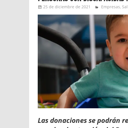
25 de diciembre de 2021
Ernesto Herre
Empresas
,
Sa
Las donaciones se podrán re