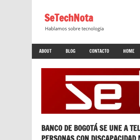
Saltar
al
SeTechNota
contenido
Hablamos sobre tecnología
ABOUT
BLOG
CONTACTO
HOME
BANCO DE BOGOTÁ SE UNE A TE
PERSONAS CON DISCAPACIDAD M