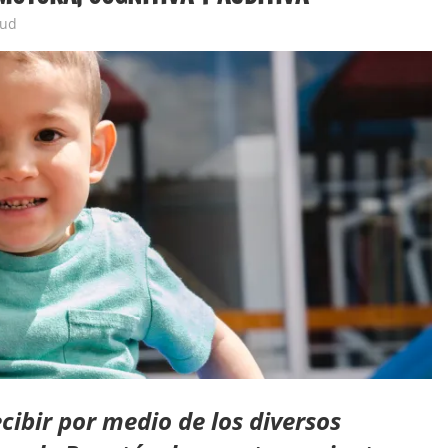
ra
lud
cibir por medio de los diversos