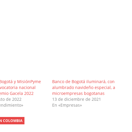
Bogotá y MisiónPyme
Banco de Bogotá iluminará, con
vocatoria nacional
alumbrado navideño especial, a
remio Gacela 2022
microempresas bogotanas
sto de 2022
13 de diciembre de 2021
endimiento»
En «Empresas»
N COLOMBIA