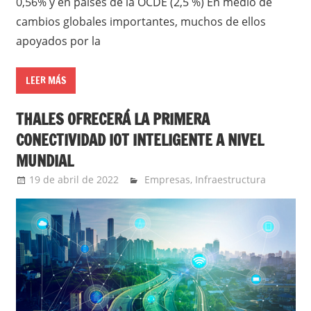
0,56% y en países de la OCDE (2,5 %) En medio de
cambios globales importantes, muchos de ellos
apoyados por la
LEER MÁS
THALES OFRECERÁ LA PRIMERA
CONECTIVIDAD IOT INTELIGENTE A NIVEL
MUNDIAL
19 de abril de 2022
Ernesto Herrera
Empresas
,
Infraestructura