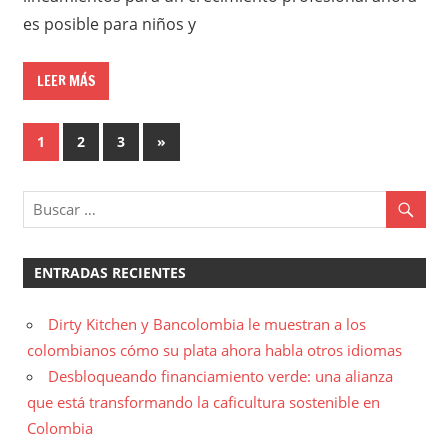
es posible para niños y
LEER MÁS
Paginación
Entradas
1
2
3
»
siguientes
de
entradas
ENTRADAS RECIENTES
Dirty Kitchen y Bancolombia le muestran a los
colombianos cómo su plata ahora habla otros idiomas
Desbloqueando financiamiento verde: una alianza
que está transformando la caficultura sostenible en
Colombia