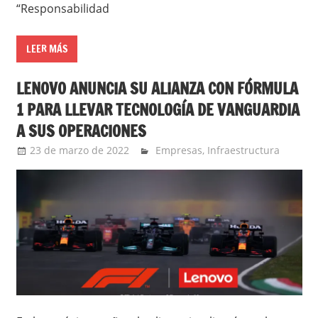
“Responsabilidad
LEER MÁS
LENOVO ANUNCIA SU ALIANZA CON FÓRMULA
1 PARA LLEVAR TECNOLOGÍA DE VANGUARDIA
A SUS OPERACIONES
23 de marzo de 2022
Ernesto Herrera
Empresas
,
Infraestructura