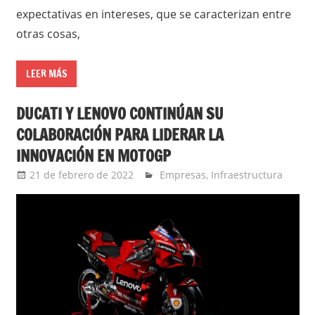
expectativas en intereses, que se caracterizan entre
otras cosas,
LEER MÁS
DUCATI Y LENOVO CONTINÚAN SU
COLABORACIÓN PARA LIDERAR LA
INNOVACIÓN EN MOTOGP
21 de febrero de 2022
Ernesto Herrera
Empresas
,
Infraestructura