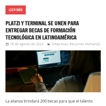
LEER MÁS
PLATZI Y TERMINAL SE UNEN PARA
ENTREGAR BECAS DE FORMACIÓN
TECNOLÓGICA EN LATINOAMÉRICA
18 de agosto de 2022
Ernesto Herrera
Empresas
,
Recursos Humanos
La alianza brindará 200 becas para que el talento