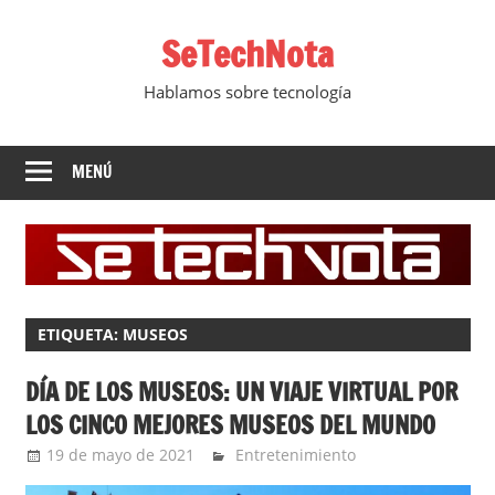
Saltar
SeTechNota
al
contenido
Hablamos sobre tecnología
MENÚ
ETIQUETA:
MUSEOS
DÍA DE LOS MUSEOS: UN VIAJE VIRTUAL POR
LOS CINCO MEJORES MUSEOS DEL MUNDO
19 de mayo de 2021
Ernesto Herrera
Entretenimiento