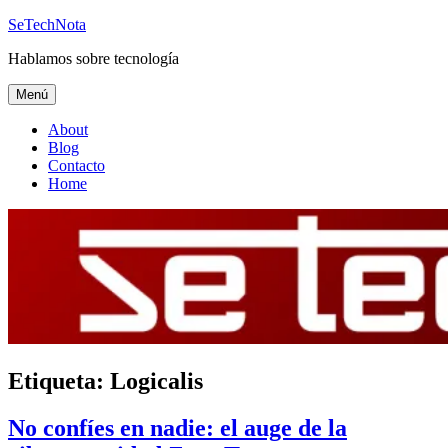
Saltar
SeTechNota
al
Hablamos sobre tecnología
contenido
Menú
About
Blog
Contacto
Home
Etiqueta:
Logicalis
No confíes en nadie: el auge de la