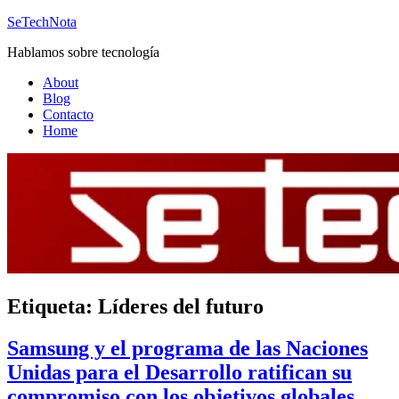
Saltar
SeTechNota
al
Hablamos sobre tecnología
contenido
About
Blog
Contacto
Home
Etiqueta:
Líderes del futuro
Samsung y el programa de las Naciones
Unidas para el Desarrollo ratifican su
compromiso con los objetivos globales