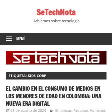
Saltar
SeTechNota
al
contenido
Hablamos sobre tecnología
MENÚ
ETIQUETA:
KIDS CORP
EL CAMBIO EN EL CONSUMO DE MEDIOS EN
LOS MENORES DE EDAD EN COLOMBIA: UNA
NUEVA ERA DIGITAL
28 de agosto de 2024
Ernesto Herrera
Empresas
,
Recursos Humanos