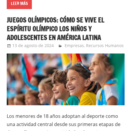
LEER MÁS
JUEGOS OLÍMPICOS: CÓMO SE VIVE EL
ESPÍRITU OLÍMPICO LOS NIÑOS Y
ADOLESCENTES EN AMÉRICA LATINA
13 de agosto de 2024
Ernesto Herrera
Empresas
,
Recursos Humanos
Los menores de 18 años adoptan al deporte como
una actividad central desde sus primeras etapas de