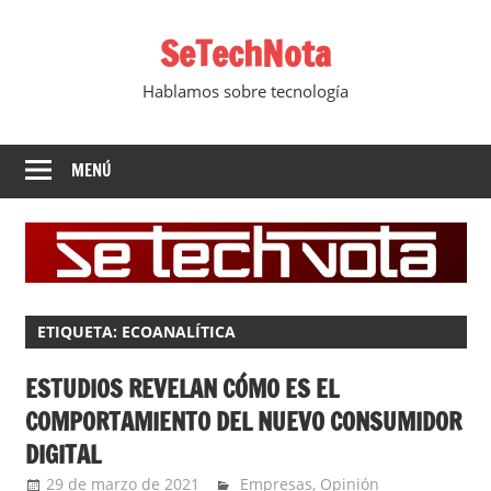
Saltar
SeTechNota
al
contenido
Hablamos sobre tecnología
MENÚ
ETIQUETA:
ECOANALÍTICA
ESTUDIOS REVELAN CÓMO ES EL
COMPORTAMIENTO DEL NUEVO CONSUMIDOR
DIGITAL
29 de marzo de 2021
Ernesto Herrera
Empresas
,
Opinión