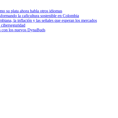
o su plata ahora habla otros idiomas
sformando la caficultura sostenible en Colombia
biana, la inflación y las señales que esperan los mercados
e ciberseguridad
dia con los nuevos DynaBuds