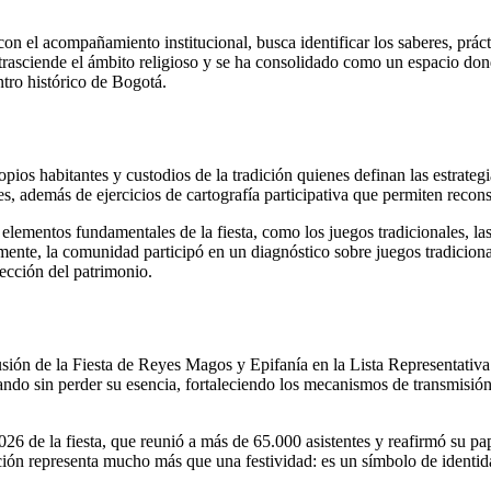
con el acompañamiento institucional, busca identificar los saberes, prá
a trasciende el ámbito religioso y se ha consolidado como un espacio do
ntro histórico de Bogotá.
pios habitantes y custodios de la tradición quienes definan las estrateg
s, además de ejercicios de cartografía participativa que permiten reconst
ementos fundamentales de la fiesta, como los juegos tradicionales, las p
nte, la comunidad participó en un diagnóstico sobre juegos tradicionale
tección del patrimonio.
ión de la Fiesta de Reyes Magos y Epifanía en la Lista Representativa d
ando sin perder su esencia, fortaleciendo los mecanismos de transmisió
026 de la fiesta, que reunió a más de 65.000 asistentes y reafirmó su p
ración representa mucho más que una festividad: es un símbolo de identi