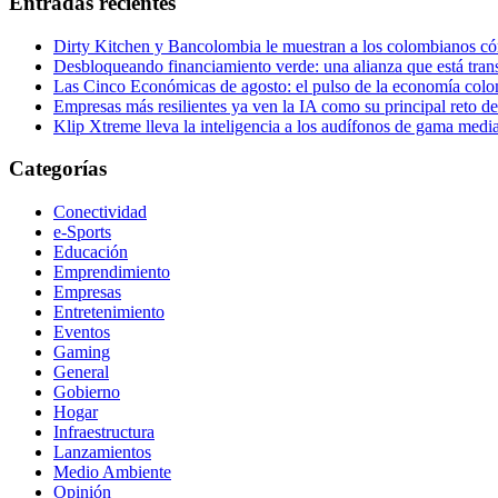
Entradas recientes
Dirty Kitchen y Bancolombia le muestran a los colombianos cóm
Desbloqueando financiamiento verde: una alianza que está tran
Las Cinco Económicas de agosto: el pulso de la economía colom
Empresas más resilientes ya ven la IA como su principal reto d
Klip Xtreme lleva la inteligencia a los audífonos de gama me
Categorías
Conectividad
e-Sports
Educación
Emprendimiento
Empresas
Entretenimiento
Eventos
Gaming
General
Gobierno
Hogar
Infraestructura
Lanzamientos
Medio Ambiente
Opinión