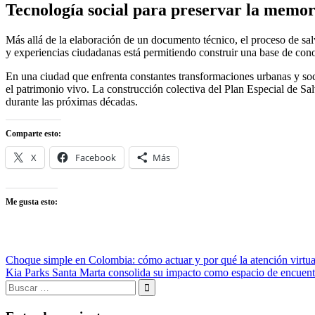
Tecnología social para preservar la memor
Más allá de la elaboración de un documento técnico, el proceso de sal
y experiencias ciudadanas está permitiendo construir una base de cono
En una ciudad que enfrenta constantes transformaciones urbanas y soc
el patrimonio vivo. La construcción colectiva del Plan Especial de Sa
durante las próximas décadas.
Comparte esto:
X
Facebook
Más
Me gusta esto:
Navegación
Entrada
Choque simple en Colombia: cómo actuar y por qué la atención virtual
anterior:
Entrada
Kia Parks Santa Marta consolida su impacto como espacio de encuentr
de
siguiente:
Buscar:
entradas
Buscar