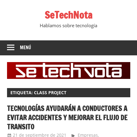
Saltar
SeTechNota
al
contenido
Hablamos sobre tecnología
MENÚ
ETIQUETA:
CLASS PROJECT
TECNOLOGÍAS AYUDARÁN A CONDUCTORES A
EVITAR ACCIDENTES Y MEJORAR EL FLUJO DE
TRANSITO
21 de septiembre de 2021
Ernesto Herrera
Empresas
,