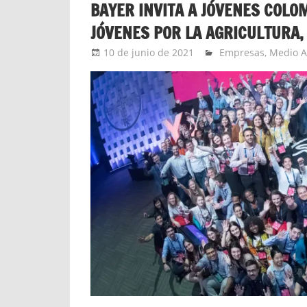
BAYER INVITA A JÓVENES COLO
JÓVENES POR LA AGRICULTURA,
10 de junio de 2021
Ernesto Herrera
Empresas
,
Medio 