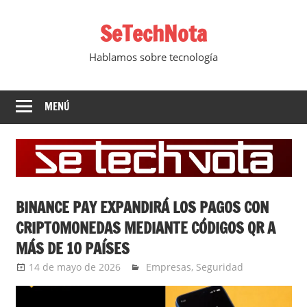
Saltar
SeTechNota
al
contenido
Hablamos sobre tecnología
MENÚ
BINANCE PAY EXPANDIRÁ LOS PAGOS CON
CRIPTOMONEDAS MEDIANTE CÓDIGOS QR A
MÁS DE 10 PAÍSES
14 de mayo de 2026
Ernesto Herrera
Empresas
,
Seguridad