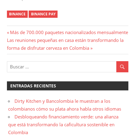
BINANCE
BINANCE PAY
Navegación
Entrada
Más de 700.000 paquetes nacionalizados mensualmente
Entrada
anterior:
Las reuniones pequeñas en casa están transformando la
de
siguiente:
forma de disfrutar cerveza en Colombia
entradas
ENTRADAS RECIENTES
Dirty Kitchen y Bancolombia le muestran a los
colombianos cómo su plata ahora habla otros idiomas
Desbloqueando financiamiento verde: una alianza
que está transformando la caficultura sostenible en
Colombia