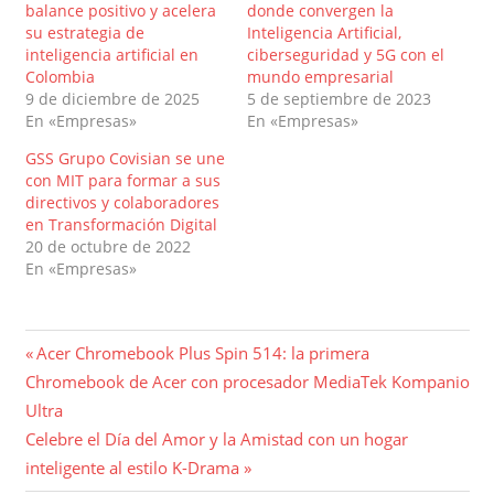
balance positivo y acelera
donde convergen la
su estrategia de
Inteligencia Artificial,
inteligencia artificial en
ciberseguridad y 5G con el
Colombia
mundo empresarial
9 de diciembre de 2025
5 de septiembre de 2023
En «Empresas»
En «Empresas»
GSS Grupo Covisian se une
con MIT para formar a sus
directivos y colaboradores
en Transformación Digital
20 de octubre de 2022
En «Empresas»
Navegación
Entrada
Acer Chromebook Plus Spin 514: la primera
anterior:
Chromebook de Acer con procesador MediaTek Kompanio
de
Ultra
entradas
Entrada
Celebre el Día del Amor y la Amistad con un hogar
siguiente:
inteligente al estilo K-Drama