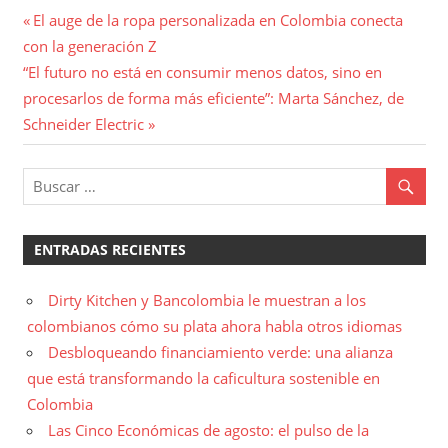
Navegación
Entrada
El auge de la ropa personalizada en Colombia conecta
anterior:
con la generación Z
de
Entrada
“El futuro no está en consumir menos datos, sino en
entradas
siguiente:
procesarlos de forma más eficiente”: Marta Sánchez, de
Schneider Electric
ENTRADAS RECIENTES
Dirty Kitchen y Bancolombia le muestran a los
colombianos cómo su plata ahora habla otros idiomas
Desbloqueando financiamiento verde: una alianza
que está transformando la caficultura sostenible en
Colombia
Las Cinco Económicas de agosto: el pulso de la