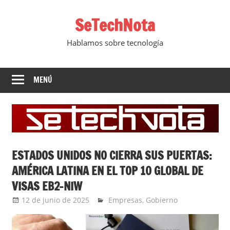
Saltar
SeTechNota
al
contenido
Hablamos sobre tecnología
MENÚ
ESTADOS UNIDOS NO CIERRA SUS PUERTAS:
AMÉRICA LATINA EN EL TOP 10 GLOBAL DE
VISAS EB2-NIW
12 de junio de 2025
Ernesto Herrera
Empresas
,
Gobierno