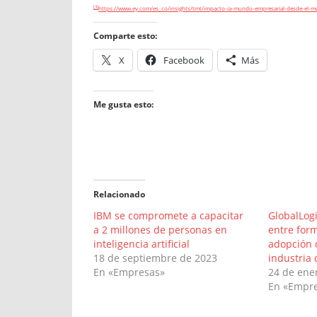
[3]
https://www.ey.com/es_co/insights/tmt/impacto-ia-mundo-empresarial-desde-el-m
Comparte esto:
X
Facebook
Más
Me gusta esto:
Relacionado
IBM se compromete a capacitar
GlobalLogi
a 2 millones de personas en
entre form
inteligencia artificial
adopción o
18 de septiembre de 2023
industria
En «Empresas»
24 de ene
En «Empr