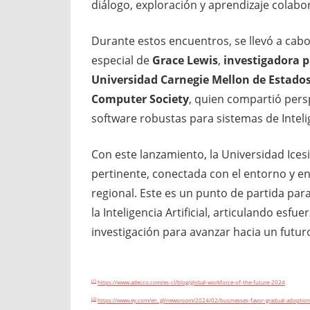
diálogo, exploración y aprendizaje colabor
Durante estos encuentros, se llevó a cabo
especial de
Grace Lewis
,
investigadora pr
Universidad Carnegie Mellon de Estado
Computer Society
, quien compartió pers
software robustas para sistemas de Intelige
Con este lanzamiento, la Universidad Ice
pertinente, conectada con el entorno y en
regional. Este es un punto de partida par
la Inteligencia Artificial, articulando esf
investigación para avanzar hacia un futur
[1]
https://www.adecco.com/es-cl/blog/global-workforce-of-the-future-2024
[2]
https://www.ey.com/en_gl/newsroom/2024/02/businesses-favor-gradual-adoption-