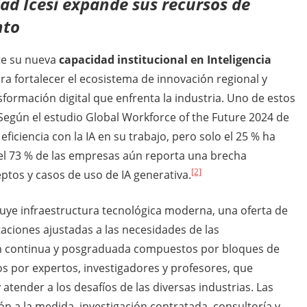
dad Icesi expande sus recursos de
nto
te su nueva
capacidad institucional en Inteligencia
para fortalecer el ecosistema de innovación regional y
sformación digital que enfrenta la industria. Uno de estos
Según el estudio Global Workforce of the Future 2024 de
ficiencia con la IA en su trabajo, pero solo el 25 % ha
el 73 % de las empresas aún reporta una brecha
[2]
ptos y casos de uso de IA generativa.
cluye infraestructura tecnológica moderna, una oferta de
ciones ajustadas a las necesidades de las
n continua y posgraduada compuestos por bloques de
s por expertos, investigadores y profesores, que
 atender a los desafíos de las diversas industrias. Las
n a la medida, investigación contratada, consultoría y