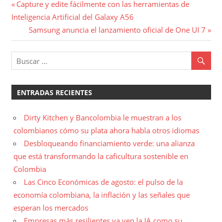
Navegación
Entrada
Capture y edite fácilmente con las herramientas de
anterior:
Inteligencia Artificial del Galaxy A56
de
Entrada
Samsung anuncia el lanzamiento oficial de One UI 7
entradas
siguiente:
ENTRADAS RECIENTES
Dirty Kitchen y Bancolombia le muestran a los
colombianos cómo su plata ahora habla otros idiomas
Desbloqueando financiamiento verde: una alianza
que está transformando la caficultura sostenible en
Colombia
Las Cinco Económicas de agosto: el pulso de la
economía colombiana, la inflación y las señales que
esperan los mercados
Empresas más resilientes ya ven la IA como su