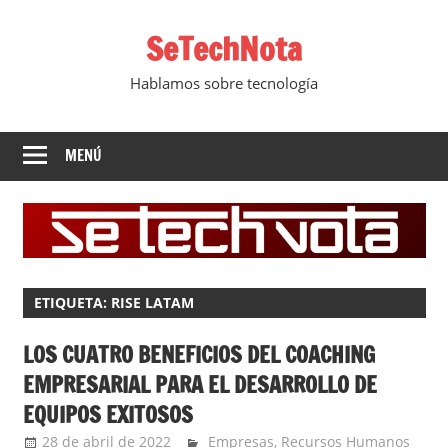
Saltar
SeTechNota
al
contenido
Hablamos sobre tecnología
MENÚ
ETIQUETA:
RISE LATAM
LOS CUATRO BENEFICIOS DEL COACHING
EMPRESARIAL PARA EL DESARROLLO DE
EQUIPOS EXITOSOS
28 de abril de 2022
Ernesto Herrera
Empresas
,
Recursos Humanos